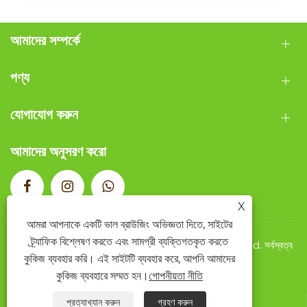
আমাদের সম্পর্কে
পণ্য
যোগাযোগ করুন
আমাদের অনুসরণ করো
X
আমরা আপনাকে একটি ভাল ব্রাউজিং অভিজ্ঞতা দিতে, সাইটের
ট্র্যাফিক বিশ্লেষণ করতে এবং সামগ্রী ব্যক্তিগতকৃত করতে
কপিরাইট © 2026 Wenzhou Qide Packaging Co., Ltd. সর্বস্বত্ব
কুকিজ ব্যবহার করি। এই সাইটটি ব্যবহার করে, আপনি আমাদের
সংরক্ষিত৷
Links
Sitemap
RSS
XML
গোপনীয়তা নীতি
কুকিজ ব্যবহারে সম্মত হন।
গোপনীয়তা নীতি
প্রত্যাখ্যান করুন
গ্রহণ করুন