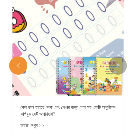


কেন ভাল হাতের লেখা এবং শেখার জন্য পেন সহ একটি অনুশীলন
কপিবুক সেট অপরিহার্য?
আরো দেখুন >>