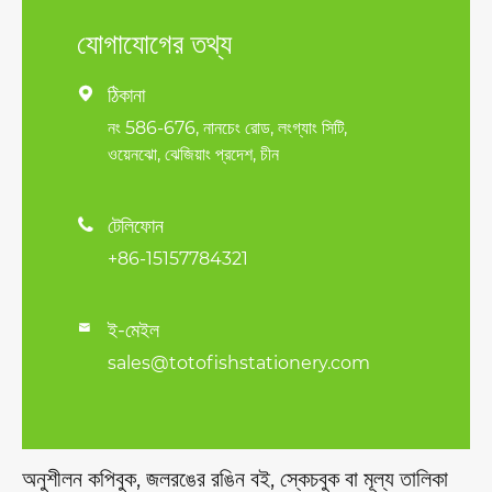
যোগাযোগের তথ্য
ঠিকানা

নং 586-676, নানচেং রোড, লংগ্যাং সিটি,
ওয়েনঝো, ঝেজিয়াং প্রদেশ, চীন
টেলিফোন

+86-15157784321
ই-মেইল

sales@totofishstationery.com
অনুশীলন কপিবুক, জলরঙের রঙিন বই, স্কেচবুক বা মূল্য তালিকা