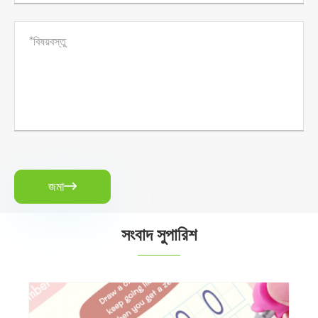
জমা

সংবাদ সুপারিশ