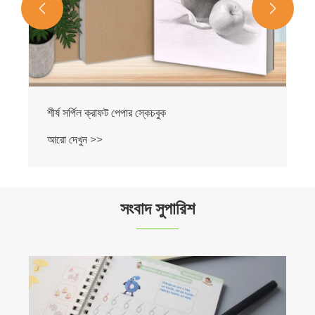


সংবাদ সুপারিশ
স্কেচবুক নির্বাচন নির্দেশিকা - আপনার আদর্শ অঙ্কন কাগজ খুঁজুন