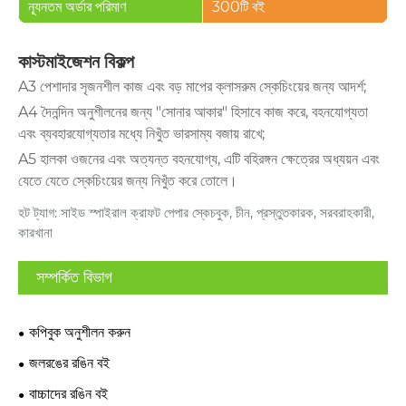
ন্যূনতম অর্ডার পরিমাণ
300টি বই
কাস্টমাইজেশন বিকল্প
A3 পেশাদার সৃজনশীল কাজ এবং বড় মাপের ক্লাসরুম স্কেচিংয়ের জন্য আদর্শ;
A4 দৈনন্দিন অনুশীলনের জন্য "সোনার আকার" হিসাবে কাজ করে, বহনযোগ্যতা
এবং ব্যবহারযোগ্যতার মধ্যে নিখুঁত ভারসাম্য বজায় রাখে;
A5 হালকা ওজনের এবং অত্যন্ত বহনযোগ্য, এটি বহিরঙ্গন ক্ষেত্রের অধ্যয়ন এবং
যেতে যেতে স্কেচিংয়ের জন্য নিখুঁত করে তোলে।
হট ট্যাগ: সাইড স্পাইরাল ক্রাফট পেপার স্কেচবুক, চীন, প্রস্তুতকারক, সরবরাহকারী,
কারখানা
সম্পর্কিত বিভাগ
কপিবুক অনুশীলন করুন
জলরঙের রঙিন বই
বাচ্চাদের রঙিন বই