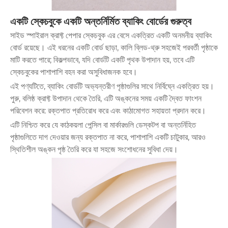
একটি স্কেচবুকে একটি অন্তর্নির্মিত ব্যাকিং বোর্ডের গুরুত্ব
সাইড স্পাইরাল ক্রাফ্ট পেপার স্কেচবুক এর বেসে একত্রিত একটি অনমনীয় ব্যাকিং
বোর্ড রয়েছে। এই ধরনের একটি বোর্ড ছাড়া, কালি ব্লিড-থ্রু সহজেই পরবর্তী পৃষ্ঠাকে
মাটি করতে পারে; বিকল্পভাবে, যদি বোর্ডটি একটি পৃথক উপাদান হয়, তবে এটি
স্কেচবুকের পাশাপাশি বহন করা অসুবিধাজনক হবে।
এই পণ্যটিতে, ব্যাকিং বোর্ডটি অভ্যন্তরীণ পৃষ্ঠাগুলির সাথে নির্বিঘ্নে একত্রিত হয়।
পুরু, বলিষ্ঠ ক্রাফ্ট উপাদান থেকে তৈরি, এটি অঙ্কনের সময় একটি দ্বৈত ফাংশন
পরিবেশন করে: রক্তপাত প্রতিরোধ করে এবং কাঠামোগত সহায়তা প্রদান করে।
এটি নিশ্চিত করে যে কাঠকয়লা পেন্সিল বা মার্কারগুলি ডেস্কটপ বা অন্তর্নিহিত
পৃষ্ঠাগুলিতে দাগ দেওয়ার জন্য রক্তপাত না করে, পাশাপাশি একটি চাটুকার, আরও
স্থিতিশীল অঙ্কন পৃষ্ঠ তৈরি করে যা সহজে সংশোধনের সুবিধা দেয়।