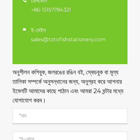
টেলিফোন
+86-15157784321
ই-মেইল

sales@totofishstationery.com
অনুশীলন কপিবুক, জলরঙের রঙিন বই, স্কেচবুক বা মূল্য
তালিকা সম্পর্কে অনুসন্ধানের জন্য, অনুগ্রহ করে আপনার
ইমেলটি আমাদের কাছে পাঠান এবং আমরা 24 ঘন্টার মধ্যে
যোগাযোগ করব।