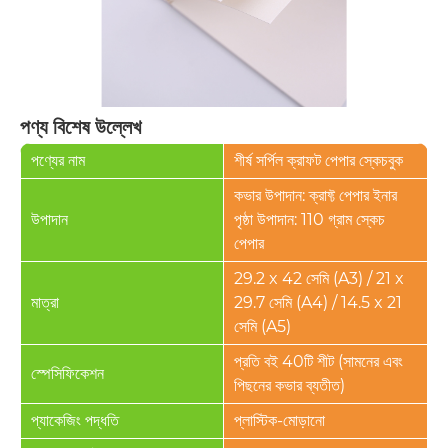
পণ্য বিশেষ উল্লেখ
পণ্যের নাম
শীর্ষ সর্পিল ক্রাফট পেপার স্কেচবুক
কভার উপাদান: ক্রাফ্ট পেপার ইনার
উপাদান
পৃষ্ঠা উপাদান: 110 গ্রাম স্কেচ
পেপার
29.2 x 42 সেমি (A3) / 21 x
মাত্রা
29.7 সেমি (A4) / 14.5 x 21
সেমি (A5)
প্রতি বই 40টি শীট (সামনের এবং
স্পেসিফিকেশন
পিছনের কভার ব্যতীত)
প্যাকেজিং পদ্ধতি
প্লাস্টিক-মোড়ানো