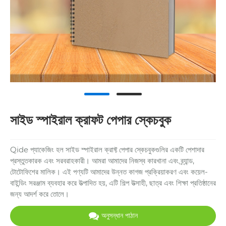
সাইড স্পাইরাল ক্রাফট পেপার স্কেচবুক
Qide প্যাকেজিং হল সাইড স্পাইরাল ক্রাফ্ট পেপার স্কেচবুকগুলির একটি পেশাদার
প্রস্তুতকারক এবং সরবরাহকারী। আমরা আমাদের নিজস্ব কারখানা এবং ব্র্যান্ড,
টোটোফিশের মালিক। এই পণ্যটি আমাদের উন্নত কাগজ প্রক্রিয়াকরণ এবং কয়েল-
বাইন্ডিং সরঞ্জাম ব্যবহার করে উত্পাদিত হয়, এটি শিল্প উত্সাহী, ছাত্র এবং শিক্ষা প্রতিষ্ঠানের
জন্য আদর্শ করে তোলে।
অনুসন্ধান পাঠান