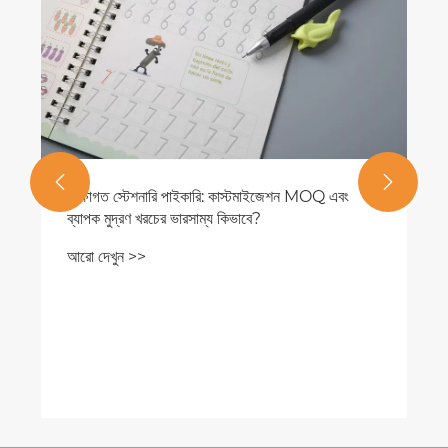
আরো দেখুন >>

