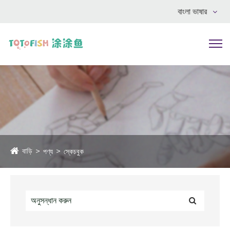
বাংলা ভাষার
বাড়ি
পণ্য
স্কেচবুক