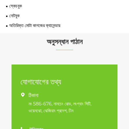
স্কেচবুক
নোটবুক
অতিরিক্ত মোটা কাগজের ক্যালেন্ডার
অনুসন্ধান পাঠান
যোগাযোগের তথ্য
ঠিকানা

নং 586-676, নানচেং রোড, লংগ্যাং সিটি,
ওয়েনঝো, ঝেজিয়াং প্রদেশ, চীন
