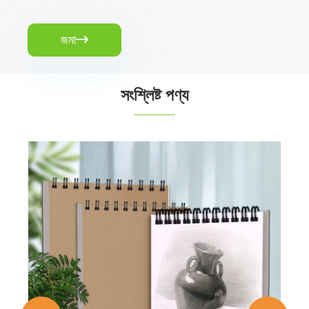
জমা

সংশ্লিষ্ট পণ্য
160gsm A4 স্কেচবুক
আরো দেখুন >>