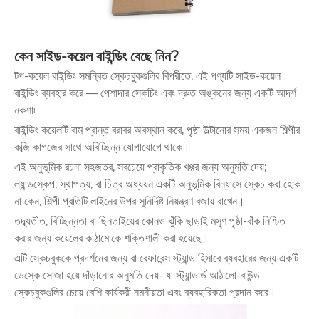
কেন সাইড-কয়েল বাইন্ডিং বেছে নিন?
টপ-কয়েল বাইন্ডিং সমন্বিত স্কেচবুকগুলির বিপরীতে, এই পণ্যটি সাইড-কয়েল
বাইন্ডিং ব্যবহার করে — পেশাদার স্কেচিং এবং দ্রুত অঙ্কনের জন্য একটি আদর্শ
নকশা৷
বাইন্ডিং কয়েলটি বাম প্রান্ত বরাবর অবস্থান করে, পৃষ্ঠা উল্টানোর সময় একজন শিল্পীর
কব্জি কাগজের সাথে অবিচ্ছিন্ন যোগাযোগে থাকে।
এই অনুভূমিক রচনা সহজতর, সবচেয়ে প্রাকৃতিক খপ্পর জন্য অনুমতি দেয়;
ল্যান্ডস্কেপ, স্থাপত্য, বা চিত্র অধ্যয়ন একটি অনুভূমিক বিন্যাসে স্কেচ করা হোক
না কেন, শিল্পী প্রতিটি লাইনের উপর সুনির্দিষ্ট নিয়ন্ত্রণ বজায় রাখেন।
তদ্ব্যতীত, বিচ্ছিন্নতা বা ছিনতাইয়ের কোনও ঝুঁকি ছাড়াই মসৃণ পৃষ্ঠা-বাঁক নিশ্চিত
করার জন্য কয়েলের কাঠামোকে শক্তিশালী করা হয়েছে।
এটি স্কেচবুককে প্রদর্শনের জন্য বা রেফারেন্স স্ট্যান্ড হিসাবে ব্যবহারের জন্য একটি
ডেস্কে সোজা হয়ে দাঁড়ানোর অনুমতি দেয়- যা স্ট্যান্ডার্ড আঠালো-বাউন্ড
স্কেচবুকগুলির চেয়ে বেশি কার্যকরী নমনীয়তা এবং ব্যবহারিকতা প্রদান করে।