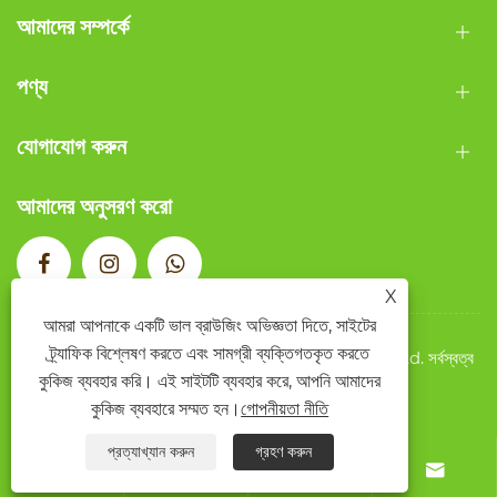
আমাদের সম্পর্কে
পণ্য
যোগাযোগ করুন
আমাদের অনুসরণ করো
X
আমরা আপনাকে একটি ভাল ব্রাউজিং অভিজ্ঞতা দিতে, সাইটের
ট্র্যাফিক বিশ্লেষণ করতে এবং সামগ্রী ব্যক্তিগতকৃত করতে
কপিরাইট © 2026 Wenzhou Qide Packaging Co., Ltd. সর্বস্বত্ব
কুকিজ ব্যবহার করি। এই সাইটটি ব্যবহার করে, আপনি আমাদের
সংরক্ষিত৷
Links
Sitemap
RSS
XML
গোপনীয়তা নীতি
কুকিজ ব্যবহারে সম্মত হন।
গোপনীয়তা নীতি
প্রত্যাখ্যান করুন
গ্রহণ করুন



