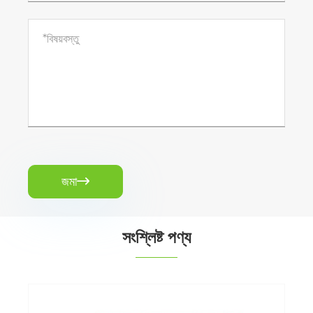
জমা

সংশ্লিষ্ট পণ্য