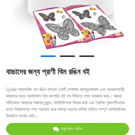
বাচ্চাদের জন্য প্রাণী থিম রঙিন বই
Qide প্যাকেজিং হল রঙিন বইয়ের একটি পেশাদার প্রস্তুতকারক এবং সরবরাহকারী,
বাচ্চাদের জন্য অ্যানিমাল থিম কালারিং বই সহ বিভিন্ন পণ্য সরবরাহ করে। আমরা
গর্বিতভাবে আমাদের নিজস্ব ব্র্যান্ড, টোটোফিশকে ফিচার করি এবং শৈল্পিক সৃজনশীলতার
জন্য নির্ভরযোগ্য পণ্য সরবরাহ করে সমস্ত বয়সের চাহিদা মেটাতে সম্পূর্ণ কাস্টমাইজড
ডিজাইন সমর্থন করি।
অনুসন্ধান পাঠান