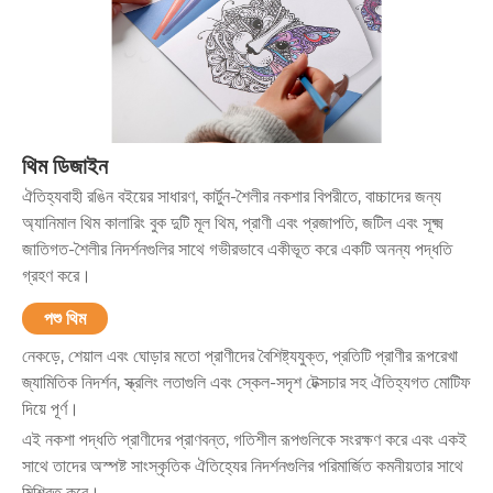
থিম ডিজাইন
ঐতিহ্যবাহী রঙিন বইয়ের সাধারণ, কার্টুন-শৈলীর নকশার বিপরীতে, বাচ্চাদের জন্য
অ্যানিমাল থিম কালারিং বুক দুটি মূল থিম, প্রাণী এবং প্রজাপতি, জটিল এবং সূক্ষ্ম
জাতিগত-শৈলীর নিদর্শনগুলির সাথে গভীরভাবে একীভূত করে একটি অনন্য পদ্ধতি
গ্রহণ করে।
পশু থিম
নেকড়ে, শেয়াল এবং ঘোড়ার মতো প্রাণীদের বৈশিষ্ট্যযুক্ত, প্রতিটি প্রাণীর রূপরেখা
জ্যামিতিক নিদর্শন, স্ক্রলিং লতাগুলি এবং স্কেল-সদৃশ টেক্সচার সহ ঐতিহ্যগত মোটিফ
দিয়ে পূর্ণ।
এই নকশা পদ্ধতি প্রাণীদের প্রাণবন্ত, গতিশীল রূপগুলিকে সংরক্ষণ করে এবং একই
সাথে তাদের অস্পষ্ট সাংস্কৃতিক ঐতিহ্যের নিদর্শনগুলির পরিমার্জিত কমনীয়তার সাথে
মিশ্রিত করে।