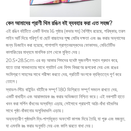
কেন আমাদের প্রাণী থিম রঙিন বই ব্যবহার করা এত সহজ?
এই রঙিন বইটিতে একটি উদার 16 পৃষ্ঠার (কভার সহ) বৈশিষ্ট্য রয়েছে, পরিষ্কার, তরল
লাইন আর্ট দিয়ে পরিপূর্ণ যা ছোট বাচ্চাদের সূক্ষ্ম মোটর দক্ষতা এবং রঙ করার অভ্যাসের
জন্য ডিজাইন করা হয়েছে, পাশাপাশি প্রাপ্তবয়স্কদের ফোকাসড, মেডিটেটিভ
কালারিংয়ের মাধ্যমে মানসিক চাপ থেকে মুক্তি দেয়।
20.5×28.5cm এর বড় আকার শিশুদের যথেষ্ট সৃজনশীল স্থান প্রদান করে,
যাতে তারা সাবধানতার সাথে প্যাটার্ন এবং বিশদ বিবরণের রূপরেখা দেয় এবং রঙের
সংমিশ্রণে সাহসের সাথে পরীক্ষা করতে দেয়, প্রতিটি অংশকে ব্যক্তিত্বে পূর্ণ করে
তোলে।
স্যাডল-স্টিচ বাইন্ডিং বইটিকে সম্পূর্ণ 180 ডিগ্রিতে সম্পূর্ণ সমতল রাখতে দেয়,
একটি বাধাহীন এবং আরামদায়ক রঙ করার অভিজ্ঞতা নিশ্চিত করে। এই নকশাটি হাতে
খনন করা সর্পিল বাঁধনের অস্বস্তি এড়ায়, সেইসাথে প্রায়শই আঠা-বাঁধা বইগুলির
সাথে পৃষ্ঠা-বাঁকানোর অসুবিধাগুলি এড়ায়।
অভ্যন্তরীণ পৃষ্ঠাগুলি দ্বি-পার্শ্বযুক্ত অফসেট কাগজ দিয়ে তৈরি, যা পুরু এবং মজবুত,
যা এমনকি রঙ করার অনুমতি দেয় এবং কালি ঝরতে বাধা দেয়।