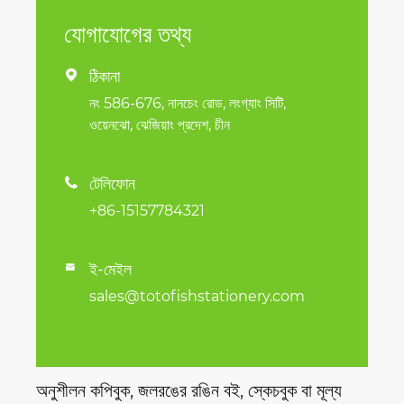
যোগাযোগের তথ্য
ঠিকানা

নং 586-676, নানচেং রোড, লংগ্যাং সিটি,
ওয়েনঝো, ঝেজিয়াং প্রদেশ, চীন
টেলিফোন

+86-15157784321
ই-মেইল

sales@totofishstationery.com
অনুশীলন কপিবুক, জলরঙের রঙিন বই, স্কেচবুক বা মূল্য