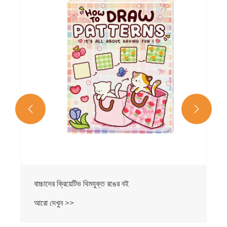
প্রধান আবদ্ধ শিশুদের রঙিন বই
আরো দেখুন >>

