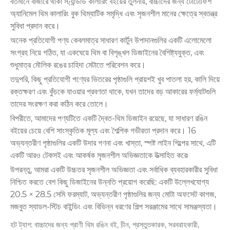
বর্তমানে বাজারে থাকা স্ট্যান্ডার্ড কালারিং বইয়ের তুলনায়, বাচ্চাদের জন্য টোটোফিশ
অ্যানিমেল থিম কালারিং বুক থিম্যাটিক সমৃদ্ধি এবং সৃজনশীল মানের ক্ষেত্রে স্বতন্ত্র
সুবিধা প্রদান করে।
অনেক প্রতিযোগী পণ্য কেবলমাত্র সাধারণ কার্টুন উপাদানগুলির একটি এলোমেলো
সংগ্রহ নিয়ে গঠিত, যা একঘেয়ে থিম বা বিশৃঙ্খল ডিজাইনের বৈশিষ্ট্যযুক্ত, এবং
শুধুমাত্র মৌলিক রঙের চাহিদা মেটাতে পরিবেশন করে।
তদুপরি, কিছু প্রতিযোগী পণ্যের ভিতরের পৃষ্ঠাগুলি প্রায়শই খুব পাতলা হয়, কালি দিয়ে
রক্তক্ষরণ এবং কুঁচকে যাওয়ার প্রবণতা থাকে, যখন তাদের বড় আকারের ফর্ম্যাটগুলি
তাদের সংরক্ষণ করা কঠিন করে তোলে।
বিপরীতে, আমাদের পণ্যটিতে একটি দ্বৈত-থিম ডিজাইন রয়েছে, যা সাধারণ রঙিন
বইয়ের চেয়ে বেশি সাংস্কৃতিক মূল্য এবং শৈল্পিক গভীরতা প্রদান করে। 16
অভ্যন্তরীণ পৃষ্ঠাগুলির একটি উদার গণনা এবং খাস্তা, স্পষ্ট লাইন শিল্পের সাথে, এটি
একটি আরও টেকসই এবং আকর্ষক সৃজনশীল অভিজ্ঞতাকে উত্সাহিত করে৷
উপরন্তু, আমরা একটি উচ্চতর সৃজনশীল অভিজ্ঞতা এবং সর্বাধিক ব্যবহারকারীর সুবিধা
নিশ্চিত করতে বেশ কিছু ডিজাইনের উন্নতি প্রয়োগ করেছি: একটি উল্লেখযোগ্য
20.5 × 28.5 সেমি ফরম্যাট, অভ্যন্তরীণ পৃষ্ঠাগুলির জন্য মোটা অফসেট কাগজ,
মজবুত স্যাডল-স্টিচ বাইন্ডিং এবং বিভিন্ন ধরণের শিল্প সরঞ্জামের সাথে সামঞ্জস্যতা।
হট ট্যাগ: বাচ্চাদের জন্য প্রাণী থিম রঙিন বই, চীন, প্রস্তুতকারক, সরবরাহকারী,