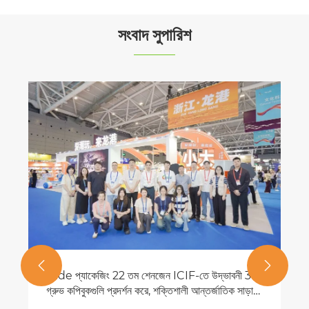
সংবাদ সুপারিশ
কীভাবে একটি কার্টুন অঙ্কন অনুশীলন কপিবুক আপনার শৈল্পিক
দক্ষতাকে রূপান্তর করতে পারে?
আরো দেখুন >>

