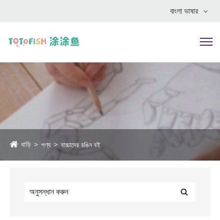
বাংলা ভাষার
বাড়ি
পণ্য
বাচ্চাদের রঙিন বই