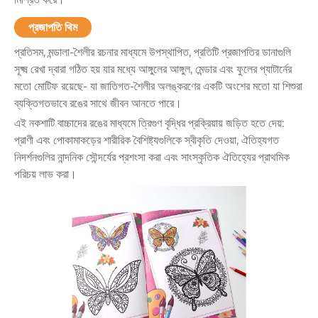
প্রজাপতি থিম
প্রতিসম, মন্ডালা-শৈলীর রচনার মাধ্যমে উপস্থাপিত, প্রতিটি প্রজাপতির ডানাগুলি
সূক্ষ্ম রেখা দ্বারা গঠিত হয় যার মধ্যে আঙ্গুলের আঙ্গুল, মেন্ডার এবং ফুলের প্যাটার্নের
মতো মোটিফ রয়েছে- যা জাতিগত-শৈলীর অলঙ্করণের একটি অংশের মতো যা শিশুরা
ব্যক্তিগতভাবে রঙের সাথে জীবন আনতে পারে।
এই নকশাটি বাচ্চাদের রঙের মাধ্যমে ত্রিগুণ বৃদ্ধির প্রক্রিয়ায় জড়িত হতে দেয়:
প্রাণী এবং পোকামাকড়ের শারীরিক বৈশিষ্ট্যগুলিকে স্বীকৃতি দেওয়া, ঐতিহ্যগত
নিদর্শনগুলির নান্দনিক সৌন্দর্যের প্রশংসা করা এবং সাংস্কৃতিক ঐতিহ্যের প্রাথমিক
পরিচয় লাভ করা।