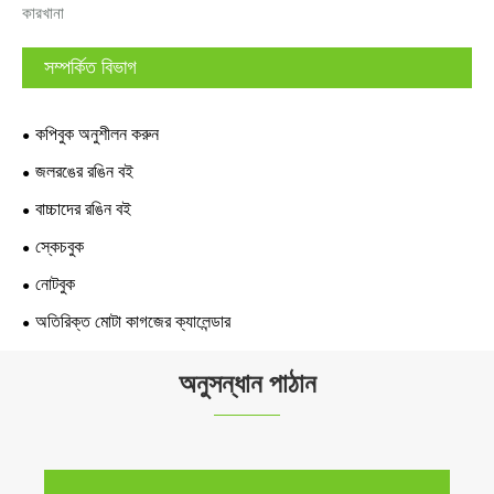
কারখানা
সম্পর্কিত বিভাগ
কপিবুক অনুশীলন করুন
জলরঙের রঙিন বই
বাচ্চাদের রঙিন বই
স্কেচবুক
নোটবুক
অতিরিক্ত মোটা কাগজের ক্যালেন্ডার
অনুসন্ধান পাঠান