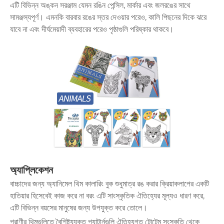
এটি বিভিন্ন অঙ্কন সরঞ্জাম যেমন রঙিন পেন্সিল, মার্কার এবং জলরঙের সাথে
সামঞ্জস্যপূর্ণ। এমনকি বারবার রঙের স্তর দেওয়ার পরেও, কালি পিছনের দিকে ঝরে
যাবে না এবং দীর্ঘমেয়াদী ব্যবহারের পরেও পৃষ্ঠাগুলি পরিষ্কার থাকবে।
অ্যাপ্লিকেশন
বাচ্চাদের জন্য অ্যানিমেল থিম কালারিং বুক শুধুমাত্র রঙ করার ক্রিয়াকলাপের একটি
হাতিয়ার হিসেবেই কাজ করে না বরং এটি সাংস্কৃতিক ঐতিহ্যের মূল্যও ধারণ করে,
এটি বিভিন্ন বয়সের মানুষের জন্য উপযুক্ত করে তোলে।
প্রাণীর থিমগুলিতে বৈশিষ্ট্যযুক্ত প্যাটার্নগুলি ঐতিহ্যগত টোটেম সংস্কৃতি থেকে