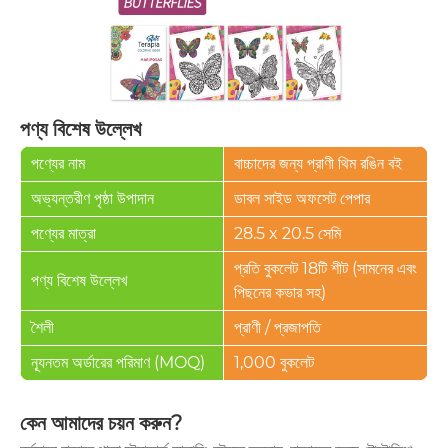
পণ্য বিশেষ উল্লেখ
পণ্যের নাম
বাচ্চাদের জন্য প্রাণী থিম রঙিন বই
অভ্যন্তরীণ পৃষ্ঠা উপাদান
ডাবল সাইড অফসেট পেপার
পণ্যের মাত্রা
28.5 x 20.5 সেমি
প্রতি বুকলেট 18টি শীট (সামনের এবং
পণ্য বিশেষ উল্লেখ
পিছনের কভার সহ)
শৈলী
প্রাণী / প্রজাপতি
ন্যূনতম অর্ডারের পরিমাণ (MOQ)
1,000 বুকলেট
কেন আমাদের চয়ন করুন?