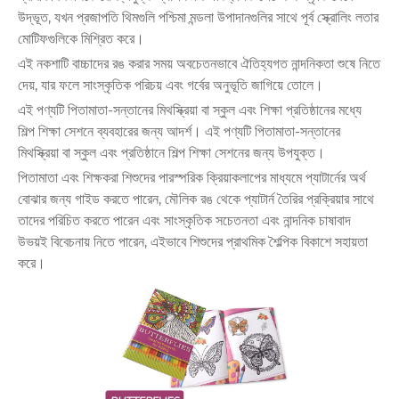
উদ্ভূত, যখন প্রজাপতি থিমগুলি পশ্চিমা মন্ডলা উপাদানগুলির সাথে পূর্ব স্ক্রোলিং লতার
মোটিফগুলিকে মিশ্রিত করে।
এই নকশাটি বাচ্চাদের রঙ করার সময় অবচেতনভাবে ঐতিহ্যগত নান্দনিকতা শুষে নিতে
দেয়, যার ফলে সাংস্কৃতিক পরিচয় এবং গর্বের অনুভূতি জাগিয়ে তোলে।
এই পণ্যটি পিতামাতা-সন্তানের মিথস্ক্রিয়া বা স্কুল এবং শিক্ষা প্রতিষ্ঠানের মধ্যে
শিল্প শিক্ষা সেশনে ব্যবহারের জন্য আদর্শ। এই পণ্যটি পিতামাতা-সন্তানের
মিথস্ক্রিয়া বা স্কুল এবং প্রতিষ্ঠানে শিল্প শিক্ষা সেশনের জন্য উপযুক্ত।
পিতামাতা এবং শিক্ষকরা শিশুদের পারস্পরিক ক্রিয়াকলাপের মাধ্যমে প্যাটার্নের অর্থ
বোঝার জন্য গাইড করতে পারেন, মৌলিক রঙ থেকে প্যাটার্ন তৈরির প্রক্রিয়ার সাথে
তাদের পরিচিত করতে পারেন এবং সাংস্কৃতিক সচেতনতা এবং নান্দনিক চাষাবাদ
উভয়ই বিবেচনায় নিতে পারেন, এইভাবে শিশুদের প্রাথমিক শৈল্পিক বিকাশে সহায়তা
করে।