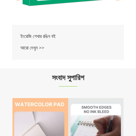
সংবাদ সুপারিশ
Qide প্যাকেজিং 22 তম শেনজেন ICIF-তে উদ্ভাবনী 3D
গ্রুভ কপিবুকগুলি প্রদর্শন করে, শক্তিশালী আন্তর্জাতিক সাড়া
পাচ্ছে
আরো দেখুন >>