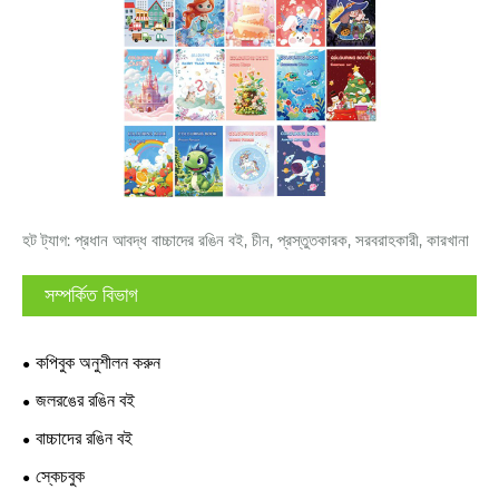
হট ট্যাগ: প্রধান আবদ্ধ বাচ্চাদের রঙিন বই, চীন, প্রস্তুতকারক, সরবরাহকারী, কারখানা
সম্পর্কিত বিভাগ
কপিবুক অনুশীলন করুন
জলরঙের রঙিন বই
বাচ্চাদের রঙিন বই
স্কেচবুক