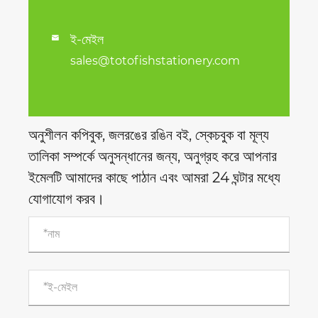
ই-মেইল

sales@totofishstationery.com
অনুশীলন কপিবুক, জলরঙের রঙিন বই, স্কেচবুক বা মূল্য
তালিকা সম্পর্কে অনুসন্ধানের জন্য, অনুগ্রহ করে আপনার
ইমেলটি আমাদের কাছে পাঠান এবং আমরা 24 ঘন্টার মধ্যে
যোগাযোগ করব।