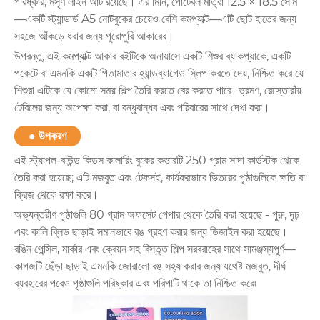
পরিষ্কার, মসৃণ লাইন আর্ট রয়েছে। এর মিনি, পোর্টেবল মাত্রা 12.5 × 18.5 সেমি
—একটি স্ট্যান্ডার্ড A5 নোটবুকের চেয়েও বেশি কমপ্যাক্ট—এটি ছোট হাতের জন্য
সহজে আঁকড়ে ধরার জন্য পুরোপুরি আকারের।
উপরন্তু, এই কমপ্যাক্ট আকার বইটিকে অনায়াসে একটি শিশুর ব্যাকপ্যাকে, একটি
পকেটে বা এমনকি একটি পিতামাতার হ্যান্ডব্যাগেও স্লিপ করতে দেয়, নিশ্চিত করে যে
শিশুরা এটিকে যে কোনো সময় শিল্প তৈরি করতে বের করতে পারে- ভ্রমণ, রেস্তোরাঁয়
টেবিলের জন্য অপেক্ষা করা, বা বন্ধুবান্ধব এবং পরিবারের সাথে দেখা করা।
● উপকরণ
এই স্ট্যাপল-বাউন্ড কিডস কালারিং বুকের কভারটি 250 গ্রাম সাদা কার্ডস্টক থেকে
তৈরি করা হয়েছে; এটি মজবুত এবং টেকসই, কার্যকরভাবে ভিতরের পৃষ্ঠাগুলিকে ক্ষতি বা
ক্রিজ থেকে রক্ষা করে।
অভ্যন্তরীণ পৃষ্ঠাগুলি 80 গ্রাম অফসেট পেপার থেকে তৈরি করা হয়েছে - পুরু, দৃঢ়
এবং কালি ব্লিড ছাড়াই সমানভাবে রঙ গ্রহণ করার জন্য ডিজাইন করা হয়েছে।
রঙিন পেন্সিল, মার্কার এবং ক্রেয়ন সহ বিস্তৃত শিল্প সরবরাহের সাথে সামঞ্জস্যপূর্ণ—
কাগজটি ছেঁড়া ছাড়াই এমনকি জোরালো রঙ সহ্য করার জন্য যথেষ্ট মজবুত, দীর্ঘ
ব্যবহারের পরেও পৃষ্ঠাগুলি পরিষ্কার এবং পরিপাটি থাকে তা নিশ্চিত করে৷