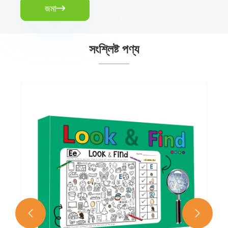
জমা

সংশ্লিষ্ট পণ্য
বাচ্চাদের ক্রিয়েটিভ থিমযুক্ত রঙের বই
আরো দেখুন >>

