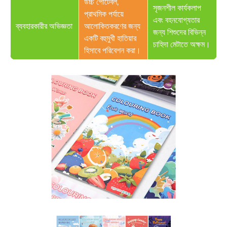
উচ্চ পোর্টেবল,
সৃজনশীল কার্যকলাপ
প্রাথমিক পর্যায়ে
এবং বহনযোগ্যতার
ব্যবহারকারীর অভিজ্ঞতা
আলোকিতকরণের জন্য
জন্য শিশুদের বিভিন্ন
একটি বহুমুখী হাতিয়ার
চাহিদা মেটাতে অক্ষম।
হিসাবে পরিবেশন করা।