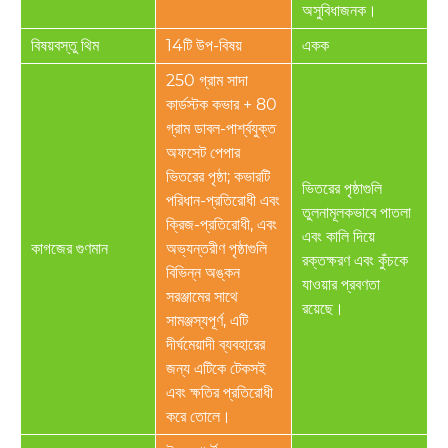
অসুবিধাজনক।
বিষয়বস্তু থিম
14টি উপ-বিষয়
একক
250 গ্রাম সাদা
কার্ডস্টক কভার + 80
গ্রাম ডাবল-পার্শ্বযুক্ত
অফসেট পেপার
ভিতরের পৃষ্ঠা; কভারটি
ভিতরের পৃষ্ঠাগুলি
পরিধান-প্রতিরোধী এবং
তুলনামূলকভাবে পাতলা
ক্রিজ-প্রতিরোধী, এবং
এবং কালি দিয়ে
কাগজের গুণমান
অভ্যন্তরীণ পৃষ্ঠাগুলি
রক্তক্ষরণ এবং কুঁচকে
বিভিন্ন অঙ্কন
যাওয়ার প্রবণতা
সরঞ্জামের সাথে
রয়েছে।
সামঞ্জস্যপূর্ণ, এটি
দীর্ঘমেয়াদী ব্যবহারের
জন্য এটিকে টেকসই
এবং ক্ষতির প্রতিরোধী
করে তোলে।