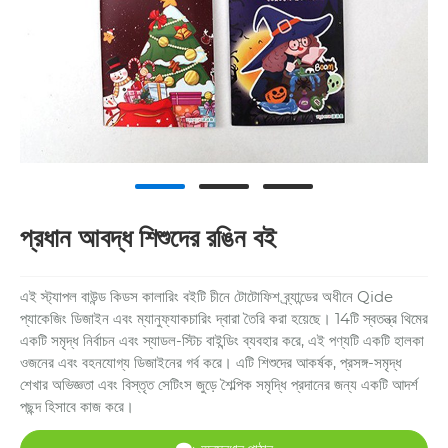
প্রধান আবদ্ধ শিশুদের রঙিন বই
এই স্ট্যাপল বাউন্ড কিডস কালারিং বইটি চীনে টোটোফিশ ব্র্যান্ডের অধীনে Qide
প্যাকেজিং ডিজাইন এবং ম্যানুফ্যাকচারিং দ্বারা তৈরি করা হয়েছে। 14টি স্বতন্ত্র থিমের
একটি সমৃদ্ধ নির্বাচন এবং স্যাডল-স্টিচ বাইন্ডিং ব্যবহার করে, এই পণ্যটি একটি হালকা
ওজনের এবং বহনযোগ্য ডিজাইনের গর্ব করে। এটি শিশুদের আকর্ষক, প্রসঙ্গ-সমৃদ্ধ
শেখার অভিজ্ঞতা এবং বিস্তৃত সেটিংস জুড়ে শৈল্পিক সমৃদ্ধি প্রদানের জন্য একটি আদর্শ
পছন্দ হিসাবে কাজ করে।