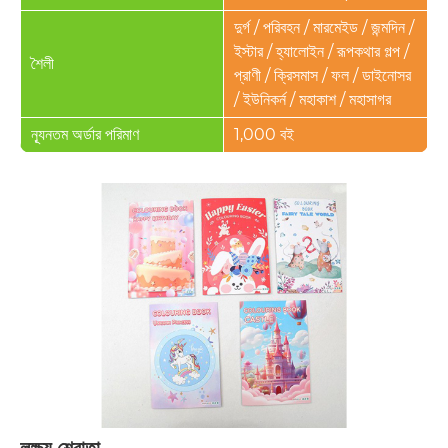
দুর্গ / পরিবহন / মারমেইড / জন্মদিন /
ইস্টার / হ্যালোইন / রূপকথার গল্প /
শৈলী
প্রাণী / ক্রিসমাস / ফল / ডাইনোসর
/ ইউনিকর্ন / মহাকাশ / মহাসাগর
ন্যূনতম অর্ডার পরিমাণ
1,000 বই
লক্ষ্য শ্রোতা