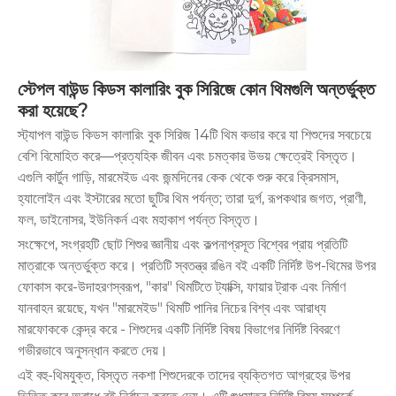
স্টেপল বাউন্ড কিডস কালারিং বুক সিরিজে কোন থিমগুলি অন্তর্ভুক্ত
করা হয়েছে?
স্ট্যাপল বাউন্ড কিডস কালারিং বুক সিরিজ 14টি থিম কভার করে যা শিশুদের সবচেয়ে
বেশি বিমোহিত করে—প্রত্যহিক জীবন এবং চমত্কার উভয় ক্ষেত্রেই বিস্তৃত।
এগুলি কার্টুন গাড়ি, মারমেইড এবং জন্মদিনের কেক থেকে শুরু করে ক্রিসমাস,
হ্যালোইন এবং ইস্টারের মতো ছুটির থিম পর্যন্ত; তারা দুর্গ, রূপকথার জগত, প্রাণী,
ফল, ডাইনোসর, ইউনিকর্ন এবং মহাকাশ পর্যন্ত বিস্তৃত।
সংক্ষেপে, সংগ্রহটি ছোট শিশুর জ্ঞানীয় এবং কল্পনাপ্রসূত বিশ্বের প্রায় প্রতিটি
মাত্রাকে অন্তর্ভুক্ত করে। প্রতিটি স্বতন্ত্র রঙিন বই একটি নির্দিষ্ট উপ-থিমের উপর
ফোকাস করে-উদাহরণস্বরূপ, "কার" থিমটিতে ট্যাক্সি, ফায়ার ট্রাক এবং নির্মাণ
যানবাহন রয়েছে, যখন "মারমেইড" থিমটি পানির নিচের বিশ্ব এবং আরাধ্য
মারফোককে কেন্দ্র করে - শিশুদের একটি নির্দিষ্ট বিষয় বিভাগের নির্দিষ্ট বিবরণে
গভীরভাবে অনুসন্ধান করতে দেয়।
এই বহু-থিমযুক্ত, বিস্তৃত নকশা শিশুদেরকে তাদের ব্যক্তিগত আগ্রহের উপর