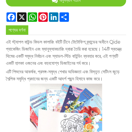
অনুসন্ধান পাঠান
Facebook
X
WhatsApp
Pinterest
LinkedIn
Share
পণ্যের বর্ণনা
এই স্ট্যাপল বাউন্ড কিডস কালারিং বইটি চীনে টোটোফিশ ব্র্যান্ডের অধীনে Qide
প্যাকেজিং ডিজাইন এবং ম্যানুফ্যাকচারিং দ্বারা তৈরি করা হয়েছে। 14টি স্বতন্ত্র
থিমের একটি সমৃদ্ধ নির্বাচন এবং স্যাডল-স্টিচ বাইন্ডিং ব্যবহার করে, এই পণ্যটি
একটি হালকা ওজনের এবং বহনযোগ্য ডিজাইনের গর্ব করে।
এটি শিশুদের আকর্ষক, প্রসঙ্গ-সমৃদ্ধ শেখার অভিজ্ঞতা এবং বিস্তৃত সেটিংস জুড়ে
শৈল্পিক সমৃদ্ধি প্রদানের জন্য একটি আদর্শ পছন্দ হিসাবে কাজ করে।