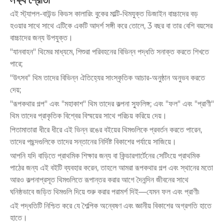
এই স্ট্যাপল-বাউন্ড কিডস কালারিং বুকের মাল্টি-থিমযুক্ত ডিজাইন বাচ্চাদের বড়
হওয়ার সাথে সাথে এটিকে একটি আদর্শ সঙ্গী করে তোলে, 3 বছর বা তার বেশি বয়সের
বাচ্চাদের জন্য উপযুক্ত।
"যানবাহন" থিমের মাধ্যমে, শিশুরা পরিবহনের বিভিন্ন পদ্ধতি সনাক্ত করতে শিখতে
পারে;
"উৎসব" থিম তাদের বিভিন্ন ঐতিহ্যের সাংস্কৃতিক আচার-অনুষ্ঠান অনুভব করতে
দেয়;
"রূপকথার গল্প" এবং "মহাকাশ" থিম তাদের কল্পনা স্ফুলিঙ্গ; এবং "ফল" এবং "প্রাণী"
থিম তাদের প্রাকৃতিক বিশ্বের বিস্ময়ের সাথে পরিচয় করিয়ে দেয়।
পিতামাতারা ধীরে ধীরে এই ভিন্ন রঙের বইয়ের থিমগুলিকে প্রবর্তন করতে পারেন,
তাদের পছন্দগুলিকে তাদের সন্তানের নির্দিষ্ট বিকাশের পর্যায়ে সাজিয়ে।
আপনি যদি বাড়িতে প্রাথমিক শিক্ষার জন্য বা কিন্ডারগার্টেনের সেটিংয়ে প্রাথমিক
পাঠের জন্য এই বইটি ব্যবহার করেন, তাহলে আমরা রূপকথার গল্প এবং স্থানের মতো
আরও কল্পনাপ্রসূত থিমগুলিতে রূপান্তর করার আগে দৈনন্দিন জীবনের সাথে
ঘনিষ্ঠভাবে জড়িত থিমগুলি দিয়ে শুরু করার পরামর্শ দিই—যেমন ফল এবং প্রাণী৷
এই পদ্ধতিটি নিশ্চিত করে যে শৈল্পিক অন্বেষণ এবং জ্ঞানীয় বিকাশের অগ্রগতি হাতে
হাতে।